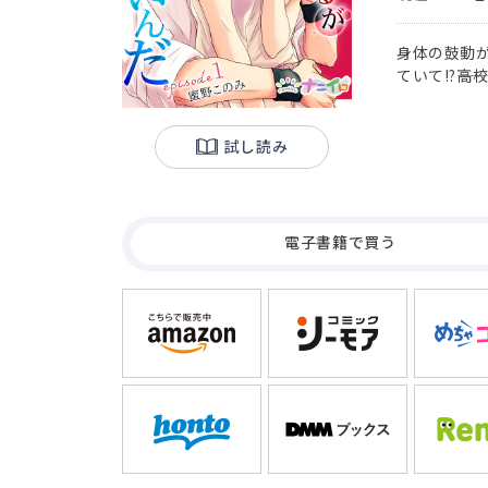
身体の鼓動
ていて!?―
がキッカケ
信也」とは
時だった。
試し読み
ルボタンを
亡くなった
タートさせる
電子書籍で買う