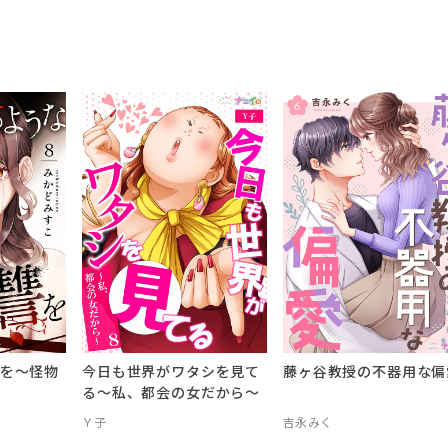
を～怪物
今日も世界がワタシを見て
藤ヶ谷教授の不器用な偏
る～私、都会の女だから～
Ｙ子
吉永みく