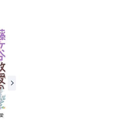
愛
死にたいマッチング
その後輩、腹黒×狂犬につ
き～誰にも言えないルーム
シェア～
やじまり
テラーノベル
やじまり