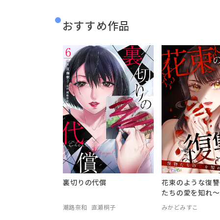
おすすめ作品
裏切りの代償
花束のような復讐
たちの愛を知れ～
潮路奈和
直瀬桐子
みかどみすこ