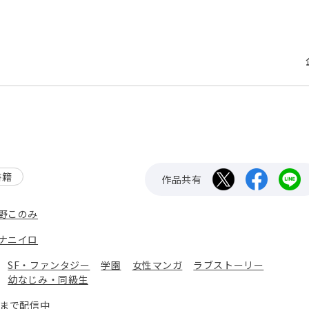
書籍
作品共有
野このみ
ナニイロ
：
SF・ファンタジー
学園
女性マンガ
ラブストーリー
幼なじみ・同級生
巻まで配信中