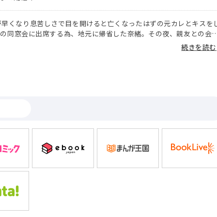
が早くなり息苦しさで目を開けると亡くなったはずの元カレとキスを
―高校の同窓会に出席する為、地元に帰省した奈緒。その夜、親友との会
でケータイの画面に映る元カレの名前を見つめてしまう。元カレ「相
続きを読む
喧嘩が原因で別れたきりで、次に彼を知ったのは交通事故で亡くなっ
ケータイに映る名前とともに彼の声が聞きたくてかかりもしないダイ
押してしまう。すると高校時代のあの頃にタイムリープして!?交通事
信也を救う為、自分の気持ちにケリをつける為、二度目の高校生活を
!