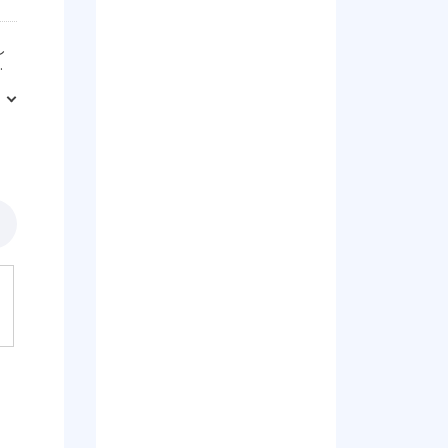
し
話
川
た
ヤ
故で
ス