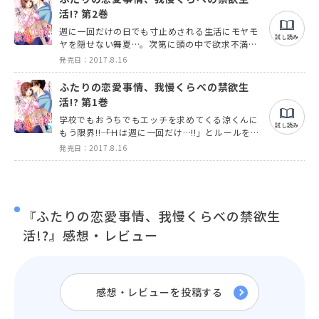
活!? 第2巻
週に一回だけの日でも寸止めされる生活にモヤモ
試し読み
ヤを隠せない舞夏…。次第に頭の中で欲求不満を
考えるようになって!?
発売日：2017.8.16
ふたりの恋愛事情、我慢くらべの禁欲生
活!? 第1巻
学校でもおうちでもエッチを求めてくる涼くんに
試し読み
もう限界!!――「Ｈは週に一回だけ…!!」とルールを持
ち込んで!?
発売日：2017.8.16
『ふたりの恋愛事情、我慢くらべの禁欲生
活!?』感想・レビュー
感想・レビューを投稿する