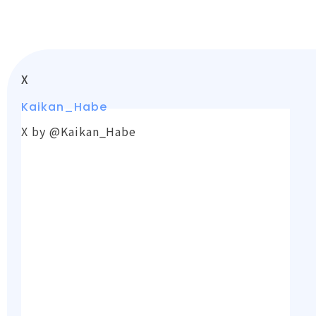
日も朝まで密着
トナの玩具でい
りの甘エロ生活
警護で溺愛され
じめて…～
～
てます～
X
Kaikan_Habe
X by @Kaikan_Habe