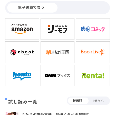
れたり、ましては自分がイッたら即おしまいって…―もう限
電子書籍で買う
界!!――「Ｈは週に一回だけ…!!」と涼くんを懲らしめる為に提案
したこのルール。身体だけじゃない付き合いに満足していた
のだけれど…、週に一回だけって決めた日に寸止めしてくる
涼くんにモヤモヤさせられてしまって!?――舞夏の提案したこの
ルール!実は涼自身も悪巧みを考えていた!?我慢比べの禁欲生
活で根をあげるのはいったいどっち!?
試し読み一覧
新着順
1巻から
ふたりの恋愛事情、我慢くらべの禁欲生