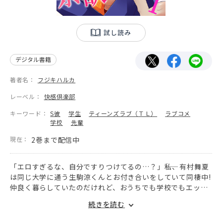
試し読み
デジタル書籍
著者名：
フジキハルカ
レーベル：
快感倶楽部
キーワード：
S彼
学生
ティーンズラブ（ＴＬ）
ラブコメ
学校
先輩
現在：
2巻まで配信中
「エロすぎるな、自分ですりつけてるの…？」――私、有村舞夏
は同じ大学に通う生駒涼くんとお付き合いをしていて同棲中!
仲良く暮らしていたのだけれど、おうちでも学校でもエッチ
を求めてくる涼くんに最近は困らされてばかり…。涼くんの
続きを読む
長い指で気持ちいいところを弄られて拒めない私も悪いけ
ど、学校の課題を忘れたり、首のキスマークをじろじろ見ら