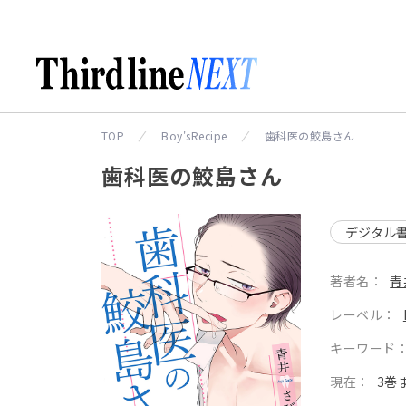
TOP
Boy'sRecipe
歯科医の鮫島さん
歯科医の鮫島さん
デジタル
著者名：
青
レーベル：
キーワード
現在：
3巻