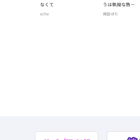
なくて
うは執拗な熱－
ucha
保田ほた