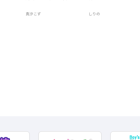
真汐こず
しりの