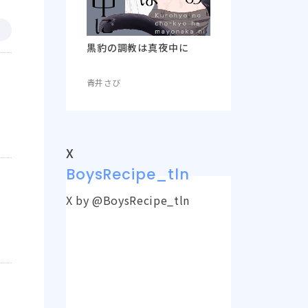
黒豹の調教は真夜中に
青井さび
X
BoysRecipe_tln
X by @BoysRecipe_tln