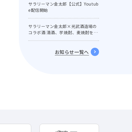
サラリーマン金太郎【公式】Youtub
ュ
もの－
e配信開始
椛嶋ユウニ
加東セツコ
サラリーマン金太郎×光武酒造場の
コラボ酒 清酒、芋焼酎、麦焼酎を名
セリフ付きラベルで発売！
お知らせ一覧へ