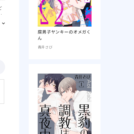
ど
ラ
と
分
腐男子ヤンキーのオメガく
ん
青井さび