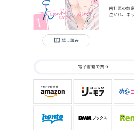
歯科医の鮫
泣かれ、ネ
ート屋のイ
こっそり店
が冷たく突
試し読み
電子書籍で買う