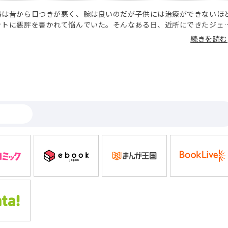
島は昔から目つきが悪く、腕は良いのだが子供には治療ができないほ
ットに悪評を書かれて悩んでいた。そんなある日、近所にできたジェ
ケメンオーナーが子供や女性に大人気と聞き、好かれるコツを学ぼう
続きを読む
を覗くと、そこには高校生の頃、男を好きだとは認めたくなかった自
き放して傷つけてしまった鹿野が居て…。