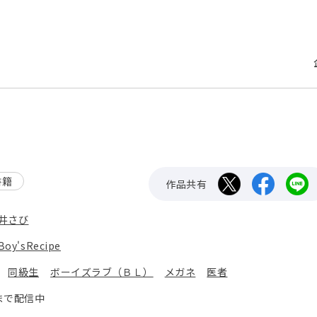
書籍
作品共有
井さび
Boy'sRecipe
：
同級生
ボーイズラブ（ＢＬ）
メガネ
医者
まで配信中