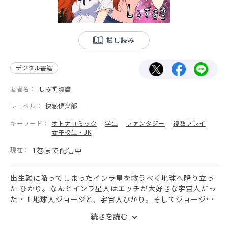
試し読み
デジタル書籍
著者名：
しみず清麿
レーベル：
快感倶楽部
キーワード：
オトナコミック
学生
ファンタジー
複数プレイ
女子校生・JK
現在：
1巻まで配信中
出生難に陥ってしまったインラ星を救うべく地球へ降り立っ
た ひかり。なんとインラ星人はエッチが大好きな宇宙人だっ
た…！地球人ジョージと、宇宙人ひかり。そしてジョージが
想いを寄せる相川さん。それぞれの想いが交差するなか、不
続きを読む
穏な気配が忍び寄る……！！