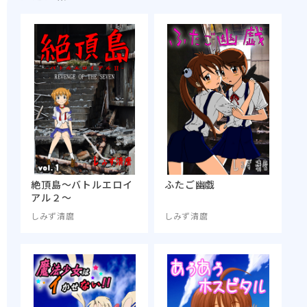
絶頂島～バトルエロイ
ふたご幽戯
アル２～
しみず清麿
しみず清麿