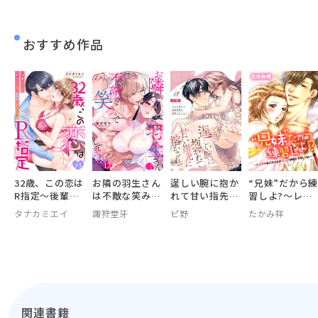
おすすめ作品
32歳、この恋は
お隣の羽生さん
逞しい腕に抱か
“兄妹”だから
R指定～後輩く
は不敵な笑みで
れて甘い指先に
習しよ?～レン
んにめちゃくち
××してきます
溶かされて～今
タルお兄ちゃん
タナカミエイ
諏狩堂牙
ピ野
たかみ祥
ゃ溺愛されてま
日も朝まで密着
のエッチは強引
す～
警護で溺愛され
で優しくない～
てます～
関連書籍