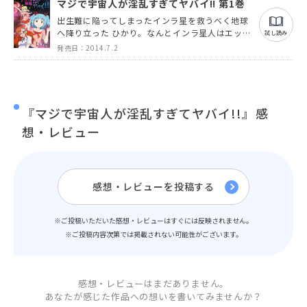
マジで宇宙人が淫乱すぎてヤバイ!! 第1巻
出生難に陥ってしまったインラ星を救うべく地球
へ降り立った ひかり。なんとインラ星人はエッチ
試し読み
が大好きな宇宙人だった…！地球人ジョージと、
発売日：2014.7.2
宇宙人ひかり。そしてジョージが想いを寄せる相
川さん。それぞれの想いが交差するなか、不穏な
気配が忍び寄る……！！
『マジで宇宙人が淫乱すぎてヤバイ!!』感
想・レビュー
感想・レビューを投稿する
※ご投稿いただいた感想・レビューはすぐには反映されません。
※ご投稿内容次第では掲載されない可能性がございます。
感想・レビューはまだありません。
あなたが感じた作品への想いを書いてみませんか？