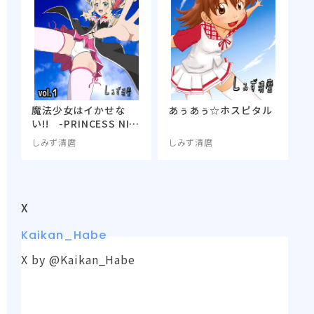
魔法少女はイかせな
あぅあぅ☆ホスピタル
い!! -PRINCESS NIG
HT-
しみず清麿
しみず清麿
X
Kaikan_Habe
X by @Kaikan_Habe