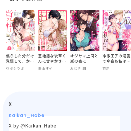
焦らした分だけ
意地悪な後輩く
オジサマ上司と
冷徹王子の溺愛
覚悟して。かわ
んに甘やかされ
嵐の夜に
で今夜も私は断
いい顔した幼馴
たい、甘えた
れない-この関
ワタシツミ
寿山すや
みゆき 朗
花走
染はXL！
い。
係は同僚以上-
X
Kaikan_Habe
X by @Kaikan_Habe