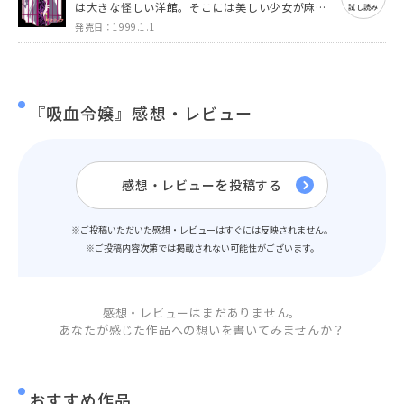
は大きな怪しい洋館。そこには美しい少女が麻里
試し読み
を待っていた…。
発売日：1999.1.1
『吸血令嬢』感想・レビュー
感想・レビューを投稿する
※ご投稿いただいた感想・レビューはすぐには反映されません。
※ご投稿内容次第では掲載されない可能性がございます。
感想・レビューはまだありません。
あなたが感じた作品への想いを書いてみませんか？
おすすめ作品