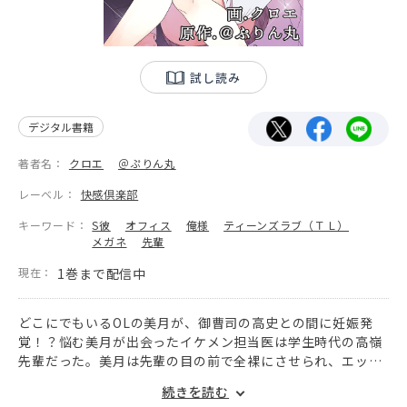
試し読み
デジタル書籍
著者名：
クロエ
＠ぷりん丸
レーベル：
快感倶楽部
キーワード：
S彼
オフィス
俺様
ティーンズラブ（ＴＬ）
メガネ
先輩
現在：
1巻まで配信中
どこにでもいるOLの美月が、御曹司の高史との間に妊娠発
覚！？悩む美月が出会ったイケメン担当医は学生時代の高嶺
先輩だった。美月は先輩の目の前で全裸にさせられ、エッチ
な診療を受けるハメに・・・。
続きを読む