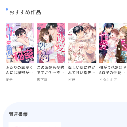
おすすめ作品
ふたりの高良く
この溺愛も契約
逞しい腕に抱か
強がり花嫁はド
んには秘密があ
ですか？～不運
れて甘い指先に
S双子の性愛テ
る～ゼロ距離の
女子に訪れた偽
溶かされて～今
クで拓かれる
花走
坂下華
ピ野
イタキミア
三角関係～
りの甘エロ生活
日も朝まで密着
～
警護で溺愛され
てます～
関連書籍