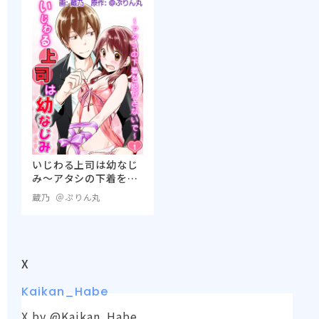
いじわる上司は幼なじ
み～アタシの下着を脱
がさないで～
蔵乃
＠ぷりん丸
X
Kaikan_Habe
X by @Kaikan_Habe