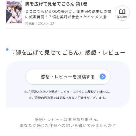
脚を広げて見せてごらん 第1巻
どこにでもいるOLの美月が、御曹司の高史との間
に妊娠発覚！？悩む美月が出会ったイケメン担当
試し読み
医は学生時代の高嶺先輩だった。美月は先輩の目
発売日：2014.4.23
の前で全裸にさせられ、エッチな診療を受けるハ
メに・・・。
『脚を広げて見せてごらん』感想・レビュー
感想・レビューを投稿する
※ご投稿いただいた感想・レビューはすぐには反映されません。
※ご投稿内容次第では掲載されない可能性がございます。
感想・レビューはまだありません。
あなたが感じた作品への想いを書いてみませんか？