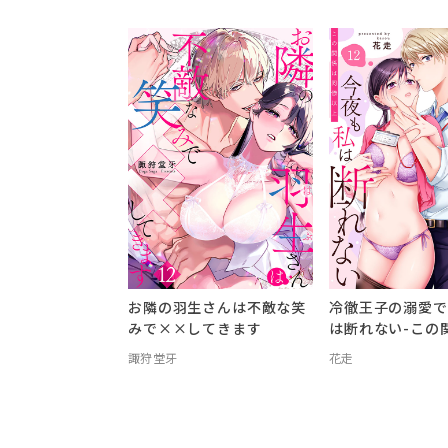
お隣の羽生さんは不敵な笑
冷徹王子の溺愛で
みで××してきます
は断れない-この
以上-
諏狩堂牙
花走