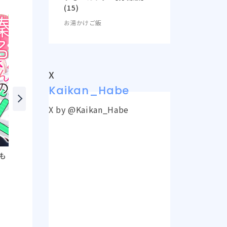
(15)
お湯かけご飯
X
Kaikan_Habe
X by @Kaikan_Habe
も
この溺愛も契約ですか？～
“兄妹”だから練習しよ?～
不運女子に訪れた偽りの甘
レンタルお兄ちゃんのエッ
エロ生活～
チは強引で優しくない～
坂下華
たかみ祥