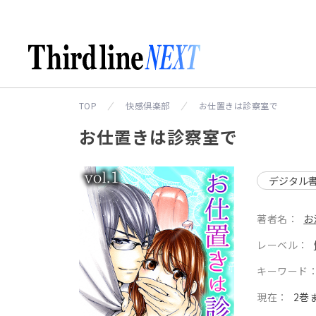
TOP
快感倶楽部
お仕置きは診察室で
お仕置きは診察室で
デジタル
著者名：
お
レーベル：
キーワード
現在：
2巻