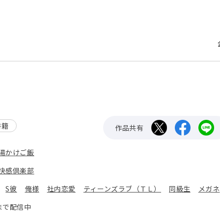
書籍
作品共有
湯かけご飯
快感倶楽部
：
S彼
俺様
社内恋愛
ティーンズラブ（ＴＬ）
同級生
メガネ
まで配信中