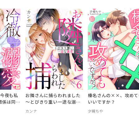
今夜も私
お隣さんに捕らわれました
榛名さんの××、攻めて
関係は同僚
～とびきり重い一途な溺愛
いいですか？
～
カンナ
夕槻ちや