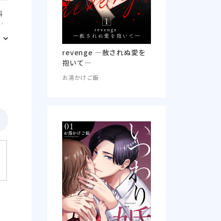
科
か
revenge ―赦されぬ愛を
抱いて―
お湯かけご飯