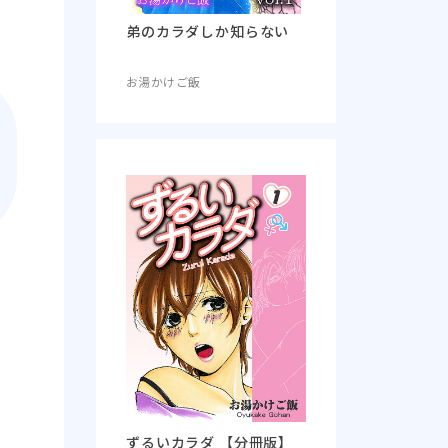
弟のカラダしか知らない
お湯かけご飯
ずるいカラダ 【分冊版】