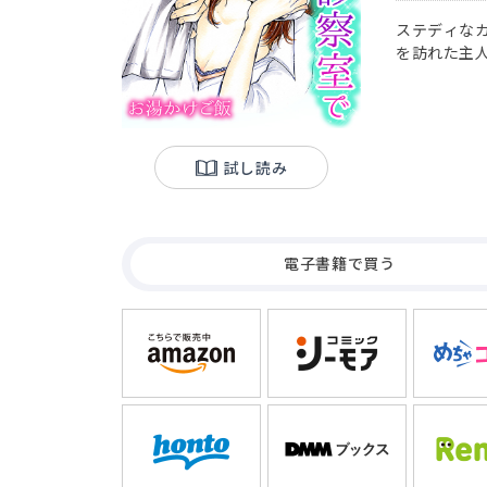
ステディな
を訪れた主
けで奈々子
試し読み
電子書籍で買う