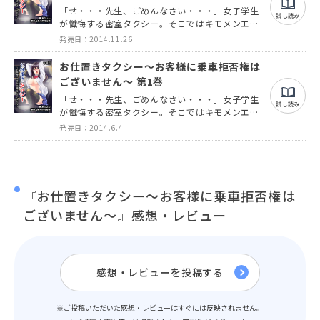
「せ・・・先生、ごめんなさい・・・」女子学生
らも抜けられない暗闇のトンネルへ導かれてい
試し読み
が懺悔する密室タクシー。そこではキモメンエロ
く・・・。
教師によるお仕置き調教課外授業が実行されてい
発売日：2014.11.26
た。正義感の強いタクシー運転手の中村邦雄は、
苦悩と葛藤の日々を送っていたが・・・。そんな
お仕置きタクシー～お客様に乗車拒否権は
ある日、邦雄は自分の人生を狂わせ転落させた一
ございません～ 第1巻
人の女と出会う。邦雄の積年の恨みが爆発し、自
「せ・・・先生、ごめんなさい・・・」女子学生
らも抜けられない暗闇のトンネルへ導かれてい
試し読み
が懺悔する密室タクシー。そこではキモメンエロ
く・・・。
教師によるお仕置き調教課外授業が実行されてい
発売日：2014.6.4
た。正義感の強いタクシー運転手の中村邦雄は、
苦悩と葛藤の日々を送っていたが・・・。そんな
ある日、邦雄は自分の人生を狂わせ転落させた一
人の女と出会う。邦雄の積年の恨みが爆発し、自
らも抜けられない暗闇のトンネルへ導かれてい
『お仕置きタクシー～お客様に乗車拒否権は
く・・・。
ございません～』感想・レビュー
感想・レビューを投稿する
※ご投稿いただいた感想・レビューはすぐには反映されません。