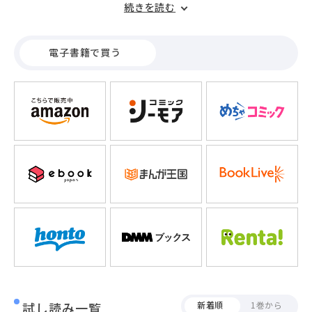
続きを読む
んなある日、邦雄は自分の人生を狂わせ転落させた一人の女
と出会う。邦雄の積年の恨みが爆発し、自らも抜けられない
暗闇のトンネルへ導かれていく・・・。
電子書籍で買う
試し読み一覧
新着順
1巻から