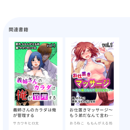
てます～
関連書籍
義姉さんのカラダは俺
お仕置きマッサージ～
が管理する
もう弟だなんて言わせ
ない～
サカワキヒロ太
おろねこ
ももんがえる坊