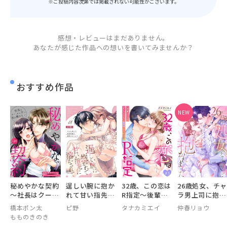
※ご投稿内容次第では掲載されない可能性がございます。
感想・レビューはまだありません。
あなたが感じた作品への想いを書いてみませんか？
おすすめ作品
NEW
秘めやかな契約
逞しい腕に抱か
32歳、この恋は
26歳処女、チ
～社長はクール
れて甘い指先に
R指定～後輩く
ラ男上司に抱か
に甘く、私を離
溶かされて～今
んにめちゃくち
れました【電子
橋本ポン太
ピ野
タナカミエイ
仲春リョウ
さない～
日も朝まで密着
ゃ溺愛されてま
単行本版おまけ
もものきのき
警護で溺愛され
す～
付き】