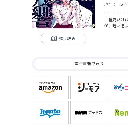
現在：
13
「義兄だけ
が、暗い過
海から何も
した…。そ
試し読み
院で治療を
学病院への
洋だった。
恨みを抱え
電子書籍で買う