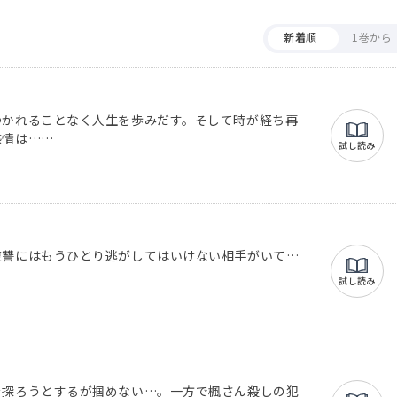
新着順
1巻から
つかれることなく人生を歩みだす。そして時が経ち再
感情は…
試し読み
復讐にはもうひとり逃がしてはいけない相手がいて…
試し読み
を探ろうとするが掴めない…。一方で楓さん殺しの犯