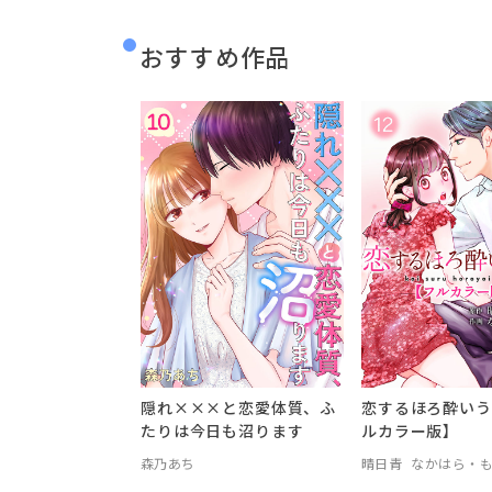
おすすめ作品
隠れ×××と恋愛体質、ふ
恋するほろ酔いう
たりは今日も沼ります
ルカラー版】
森乃あち
晴日青
なかはら・