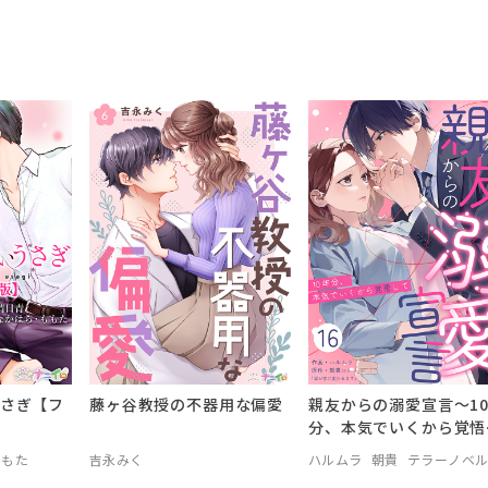
さぎ【フ
藤ヶ谷教授の不器用な偏愛
親友からの溺愛宣言～1
分、本気でいくから覚悟
て～
ももた
吉永みく
ハルムラ
朝貴
テラーノベ