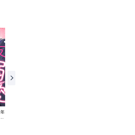
0年
やりなおしの人魚姫－あな
顔のない悪女～復讐は親友
し
たが何度殺されたとしても
の庭で～
－
ル
穂積みずほ
貴緒