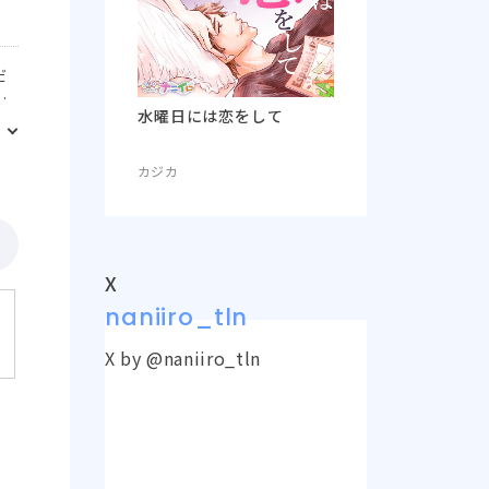
だ
は
水曜日には恋をして
消
病
大
カジカ
た
の
X
naniiro_tln
X by @naniiro_tln