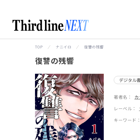
TOP
ナニイロ
復讐の残響
復讐の残響
デジタル
著者名：
カ
レーベル：
キーワード