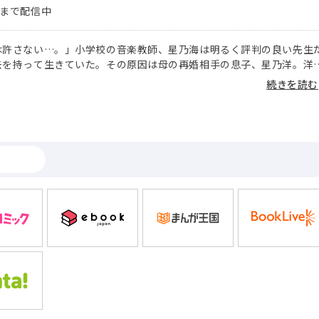
巻まで配信中
は許さない…。」小学校の音楽教師、星乃海は明るく評判の良い先生
去を持って生きていた。その原因は母の再婚相手の息子、星乃洋。洋
かも奪い、家族を崩壊へと導いた。そして何も告げず海の前から姿を
続きを読む
れから10年。洋に傷つけられた指の後遺症に悩み、家の近くの小さな
続けている海。ただ、そこでは治療の限界があり、主治医から大きな
転院を進められ紹介状を渡される。その紹介された医者は、姿を消し
心の奥底に沈めた記憶がよみがえり、沸々と腸が煮えくり返る。積年
た復讐心と愛憎劇が開幕する。