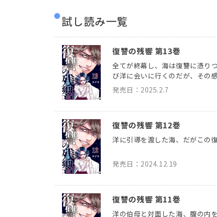
試し読み一覧
復讐の残響 第13巻
全てが終幕し、海は復讐に憑り
び洋に会いに行くのだが、その
発売日：2025.2.7
復讐の残響 第12巻
洋に引導を渡した海、だがこの
発売日：2024.12.19
復讐の残響 第11巻
洋の伯母と対面した海、腹の内