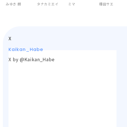
んにめちゃくち
長は秘密裏に私
孕む花嫁－
みゆき 朗
タナカミエイ
ミマ
種田サエ
ゃ溺愛されてま
を溺愛する～
す～
X
Kaikan_Habe
X by @Kaikan_Habe