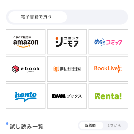
恋人ではなく"セフレ関係"。モテモテな仁にもどかしい日々
を送る美咲だが、告白することで今の関係が崩れてしまうこ
電子書籍で買う
とを恐れて、本心を隠し続けている。そんな美咲を翻弄する
ような情熱的な眼差しと愛情の籠ったキス。こんなの勘違い
しちゃうっ!!不器用な大人たちの苦くて甘い、両片思いのピ
ュアラブストーリー。
試し読み一覧
新着順
1巻から