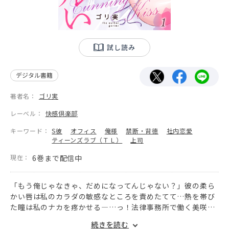
試し読み
デジタル書籍
著者名：
ゴリ実
レーベル：
快感倶楽部
キーワード：
S彼
オフィス
俺様
禁断・背徳
社内恋愛
ティーンズラブ（ＴＬ）
上司
現在：
6巻まで配信中
「もう俺じゃなきゃ、だめになってんじゃない？」彼の柔ら
かい唇は私のカラダの敏感なところを責めたてて…熱を帯び
た瞳は私のナカを疼かせる―…っ！法律事務所で働く美咲
は、同じ職場にいる大学の先輩である凄腕弁護士・仁にずっ
続きを読む
と想いを寄せている。ある約束のもと、身体を重ねる二人は