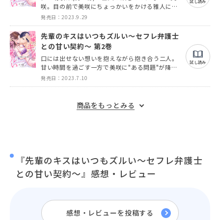
試し読み
咲。目の前で美咲にちょっかいをかける雅人に嫉
妬心が募った仁は強引に…!!
発売日：2023.9.29
先輩のキスはいつもズルい～セフレ弁護士
との甘い契約～ 第2巻
口には出せない想いを抱えながら抱き合う二人。
試し読み
甘い時間を過ごす一方で美咲に"ある問題"が降り
かかってきて…!!
発売日：2023.7.10
商品をもっとみる
『先輩のキスはいつもズルい～セフレ弁護士
との甘い契約～』感想・レビュー
感想・レビューを投稿する