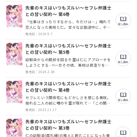
先輩のキスはいつもズルい～セフレ弁護士
との甘い契約～ 第6巻
「仕事はきっちりするから、今だけは―」晴れて
試し読み
恋人になった美咲と仁。甘々な出勤途中に、千里
から電話がかかってきて…!?
発売日：2024.9.7
先輩のキスはいつもズルい～セフレ弁護士
との甘い契約～ 第5巻
幼馴染からの脱却を図る千里は仁にアプローチを
試し読み
しようとする…!!一方その頃、美咲は荷造りをし
ていて…!?
発売日：2024.2.28
先輩のキスはいつもズルい～セフレ弁護士
との甘い契約～ 第4巻
セフレという関係性にもどかしさを感じる美咲。
試し読み
拗れる二人の前に噂の千里が現れて…「この関
係、終わりにしよう」
発売日：2023.11.17
先輩のキスはいつもズルい～セフレ弁護士
との甘い契約～ 第3巻
仁の幼馴染(腐れ縁)の雅人と飲むことになった美