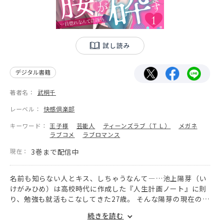
試し読み
デジタル書籍
著者名：
武桐千
レーベル：
快感倶楽部
キーワード：
王子様
芸能人
ティーンズラブ（ＴＬ）
メガネ
ラブコメ
ラブロマンス
現在：
3巻まで配信中
名前も知らない人とキス、しちゃうなんて―…池上陽芽（い
けがみひめ）は高校時代に作成した『人生計画ノート』に則
り、勉強も就活もこなしてきた27歳。 そんな陽芽の現在の計
画は、「29歳までに恋人を見つけて1年間の交際を経て結婚
続きを読む
する」こと。 そのために婚活に精を出す日々だったが、恋愛