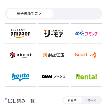
経験がなく生真面目な陽芽は上手くいかずにいた。 しかし、
ある日ひょんな出会いから陽芽の日々は一変…!? これってま
電子書籍で買う
さか、地味な自分には縁遠いと思っていた一目惚れなの？ド
キドキが止まらない！ キスに…いつかその先も…。生真面目
女子・陽芽の初めての恋が幕を開ける―…！
試し読み一覧
新着順
1巻から