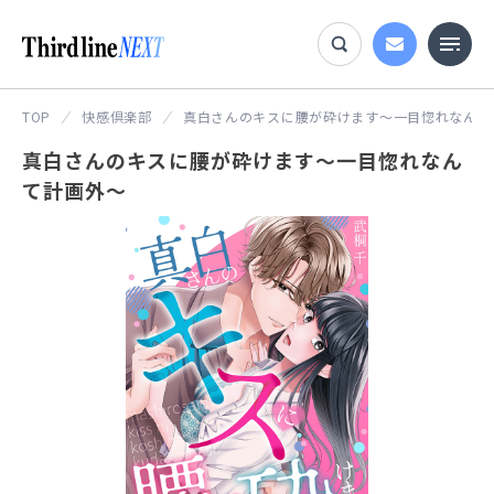
TOP
快感倶楽部
真白さんのキスに腰が砕けます～一目惚れなんて
真白さんのキスに腰が砕けます～一目惚れなん
て計画外～