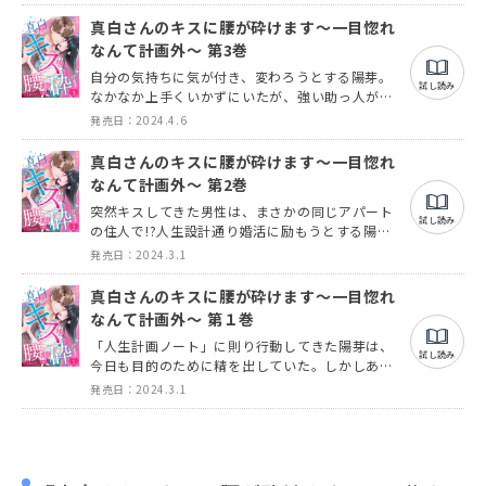
真白さんのキスに腰が砕けます～一目惚れ
なんて計画外～ 第3巻
自分の気持ちに気が付き、変わろうとする陽芽。
試し読み
なかなか上手くいかずにいたが、強い助っ人が現
れて!?ついに真白と…
発売日：2024.4.6
真白さんのキスに腰が砕けます～一目惚れ
なんて計画外～ 第2巻
突然キスしてきた男性は、まさかの同じアパート
試し読み
の住人で!?人生設計通り婚活に励もうとする陽芽
だったが…
発売日：2024.3.1
真白さんのキスに腰が砕けます～一目惚れ
なんて計画外～ 第１巻
「人生計画ノート」に則り行動してきた陽芽は、
試し読み
今日も目的のために精を出していた。しかしある
出会いから陽芽の心は乱されて!?
発売日：2024.3.1