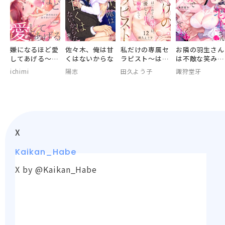
嫌になるほど愛
佐々木、俺は甘
私だけの専属セ
お隣の羽生さん
してあげる～勤
くはないからな
ラピスト～はじ
は不敵な笑みで
務後は甘い猫可
めての悦びは、
××してきます
ichimi
陽志
田久よう子
諏狩堂牙
愛がりタイムを
優しく甘く溺愛
～
して～
X
Kaikan_Habe
X by @Kaikan_Habe