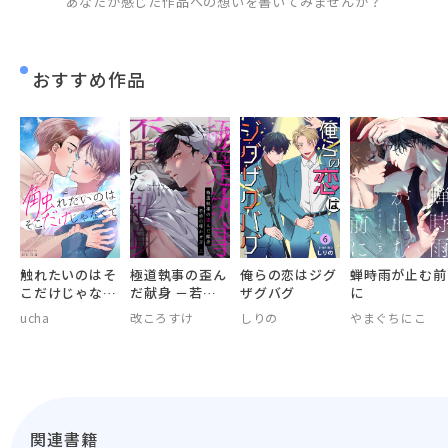
あなたが感じた作品への想いを書いてみませんか？
おすすめ作品
触れたいのはそ
極道執事の歪ん
俺らの恋はジグ
蝉時雨が止む前
こだけじゃなく
だ献身 －若頭
ザグバグ
に
て【電子単行本
の啼かせ方－
ucha
改ころすけ
しりの
やまぐちにこ
版おまけ付き】
【電子単行本版
おまけ付き】
関連書籍