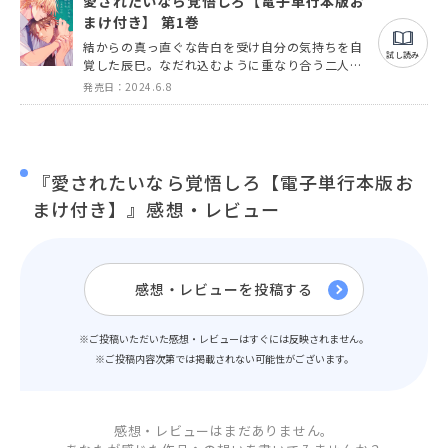
愛されたいなら覚悟しろ【電子単行本版お
まけ付き】 第1巻
結からの真っ直ぐな告白を受け自分の気持ちを自
試し読み
覚した辰巳。なだれ込むように重なり合う二人に
ある問題が勃発し…？
発売日：2024.6.8
『愛されたいなら覚悟しろ【電子単行本版お
まけ付き】』感想・レビュー
感想・レビューを投稿する
※ご投稿いただいた感想・レビューはすぐには反映されません。
※ご投稿内容次第では掲載されない可能性がございます。
感想・レビューはまだありません。