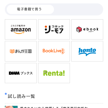
来るXデーの抗争を前にライバル校の生徒と結が仲良く話し
ているところを目撃してしまい…!?果たして結の目的とは？
電子書籍で買う
※本作品は、『愛されたいなら覚悟しろ１～６』を電子単行
本版として収録したものです。◇電子単行本版限定の描き下
ろし漫画 収録
試し読み一覧