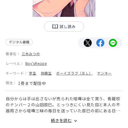
試し読み
デジタル書籍
著者名：
三木みつの
レーベル：
Boy'sRecipe
キーワード：
学生
同級生
ボーイズラブ（ＢＬ）
ヤンキー
現在：
1巻まで配信中
自分からは手は出さないが売られた喧嘩は全て買う、青龍校
のナンバー２の山田辰巳。とっつきにくい見た目と本人の不
器用さから喧嘩三昧の毎日を送っていた辰巳の前にある日捨
て猫と雨宿りをする学校の人気者、錦戸結が現れる。猫の為
続きを読む
に傘を貸した翌日から何故か執拗に結に付き纏われる辰巳。