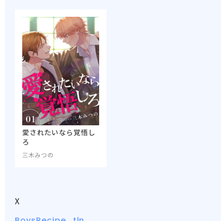
愛されたいなら覚悟し
ろ
三木みつの
X
BoysRecipe_tln