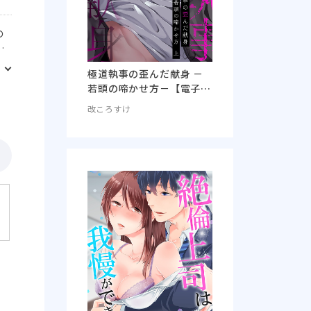
の
組
こ
極道執事の歪んだ献身 －
、
若頭の啼かせ方－【電子単
行本版おまけ付き】
を
改ころすけ
は