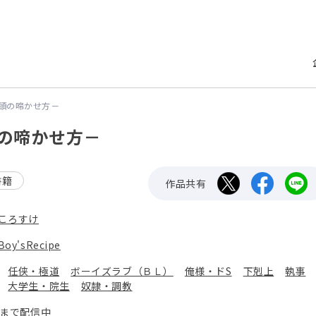
若頭の啼かせ方－
頭の啼かせ方－
書籍
作品共有
ころすけ
Boy'sRecipe
：
任侠・極道
ボーイズラブ（ＢＬ）
俺様・ドS
下剋上
執事
大学生・院生
奴隷・調教
巻まで配信中