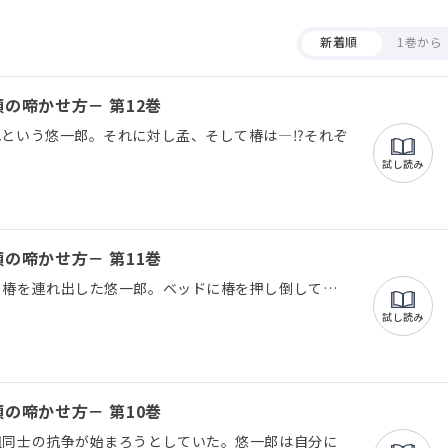
新着順
1巻から
の啼かせ方－ 第12巻
れという悠一郎。それに対し孟、そして椿は―⁉それぞ
試し読み
の啼かせ方－ 第11巻
る椿を連れ出した悠一郎。ベッドに椿を押し倒して…
試し読み
の啼かせ方－ 第10巻
組同士の抗争が始まろうとしていた。悠一郎は自分に