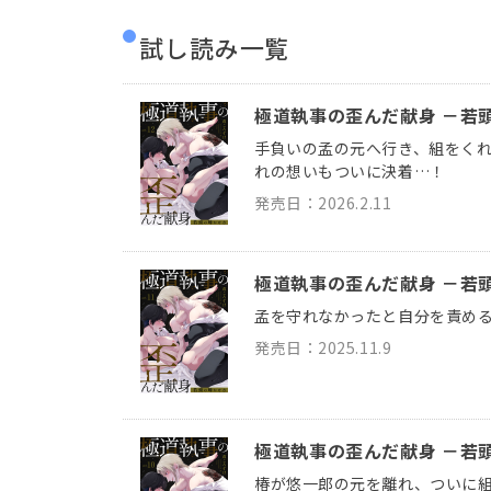
試し読み一覧
極道執事の歪んだ献身 －若頭
手負いの孟の元へ行き、組をく
れの想いもついに決着…！
発売日：2026.2.11
極道執事の歪んだ献身 －若頭
孟を守れなかったと自分を責め
発売日：2025.11.9
極道執事の歪んだ献身 －若頭
椿が悠一郎の元を離れ、ついに