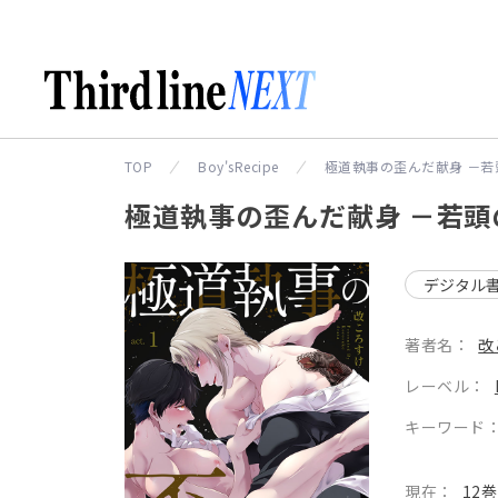
TOP
Boy'sRecipe
極道執事の歪んだ献身 －
極道執事の歪んだ献身 －若
デジタル
著者名：
改
レーベル：
キーワード
現在：
12