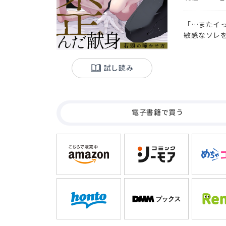
「…またイ
敏感なソレ
長である父
とを望んで
自分の世話
試し読み
た。ある日
するが、抱
主従関係が逆
電子書籍で買う