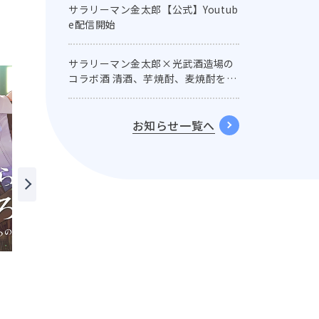
サラリーマン金太郎【公式】Youtub
e配信開始
サラリーマン金太郎×光武酒造場の
コラボ酒 清酒、芋焼酎、麦焼酎を名
セリフ付きラベルで発売！
お知らせ一覧へ
カッコウの箱庭－奥に巣食
鬼嶋さん、躾が必要ですね
うは執拗な熱－【電子単行
本版おまけ付き】
保田ほた
真汐こず