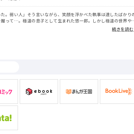
った。弱い人」そう言いながら、笑顔を浮かべた執事は達したばかり
を握って…。極道の息子として生まれた悠一郎。しかし極道の世界や
親を良く思わず、自分の定められた道に抗って“普通の大学生”でいる
続きを読む
いた。そんな悠一郎につくのは執事の椿。なぜ極道の家にいるのかも
を焼いているのかもわからない。謎に包まれた椿を悠一郎は嫌ってい
父親と椿の噂を聞いた悠一郎は、苛立ちのまま椿に「舐めろ」と命令
かれたのは自分で!?椿より立場が上だと思っていたのに、セックスで
転してしまい─!?