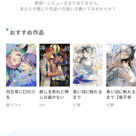
感想・レビューはまだありません。
あなたが感じた作品への想いを書いてみませんか？
おすすめ作品
勿忘草に口付け
赦しを祈れど神
青い羽に触れる
青い羽に触れる
を
には届かない
まで
まで【電子単行
本版おまけ付
南マコト
imi
ピ野
ピ野
き】