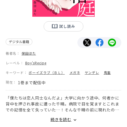
試し読み
デジタル書籍
著者名：
保田ほた
レーベル：
Boy'sRecipe
キーワード：
ボーイズラブ（ＢＬ）
メガネ
ヤンデレ
鬼畜
現在：
1巻まで配信中
「僕たちは恋人同士なんだよ」大学に向かう途中、何者かに
背中を押され事故に遭った千晴。病院で目を覚ますとこれま
での記憶を全て失っていた…！そんな千晴の前に現れたのは
研修医：乙黒。自分たちは恋人同士なのだと告げられ動揺す
続きを読む
る千晴。男と付き合っている記憶はないものの、自分を大切