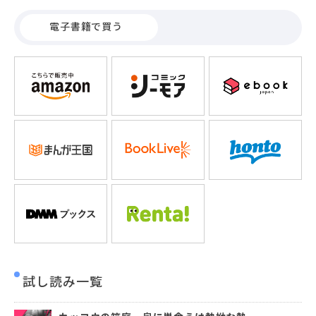
に扱ってくれる乙黒に心を開き始めるのだが…※本作品は、
『カッコウの箱庭－奥に巣食うは執拗な熱－１～６』を電子
電子書籍で買う
単行本版として収録したものです。◇電子単行本版限定の描
き下ろし漫画 収録
試し読み一覧