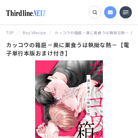
TOP
Boy'sRecipe
カッコウの箱庭－奥に巣食うは執拗な熱－【電
カッコウの箱庭－奥に巣食うは執拗な熱－【電
子単行本版おまけ付き】