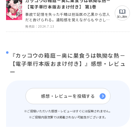
カッコウの箱庭－奥に巣食うは執拗な熱－
【電子単行本版おまけ付き】 第1巻
事故で記憶を失った千晴は担当医の乙黒から恋人
試し読み
だと告げられる。違和感を覚えながらもやさしい
乙黒に惹かれ始めるのだが…
発売日：2024.7.13
『カッコウの箱庭－奥に巣食うは執拗な熱－
【電子単行本版おまけ付き】』感想・レビュ
ー
感想・レビューを投稿する
※ご投稿いただいた感想・レビューはすぐには反映されません。
※ご投稿内容次第では掲載されない可能性がございます。