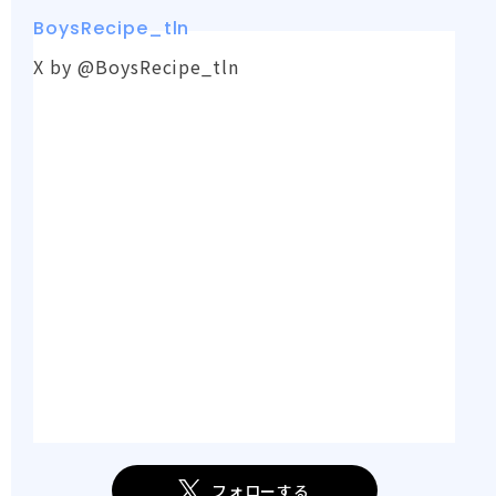
BoysRecipe_tln
X by @BoysRecipe_tln
フォローする