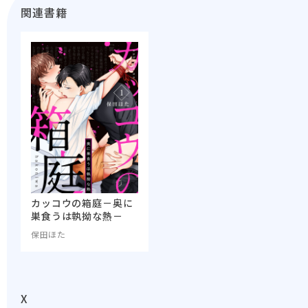
関連書籍
カッコウの箱庭－奥に
巣食うは執拗な熱－
保田ほた
X