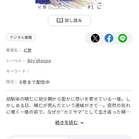
試し読み
デジタル書籍
著者名：
ピ野
レーベル：
Boy'sRecipe
キーワード：
現在：
6巻まで配信中
幼馴染の晴仁に幼少期から密かに想いを寄せている一瑳。し
かしある日、晴仁が死んだという連絡がきて―。突然の別れ
に嘆く一瑳の前で、なぜか"カミサマ"として生き返った晴仁
が「お前は世話係になれ」と言い出して…!?見た目も声も、
続きを読む
ふとした仕草も何もかも晴仁なのに中身は全くの別人。晴仁
を生き返らせる条件としてカミサマが要求したのは「お世話
係」になって自分に名前をつけることだった。お世話係の役