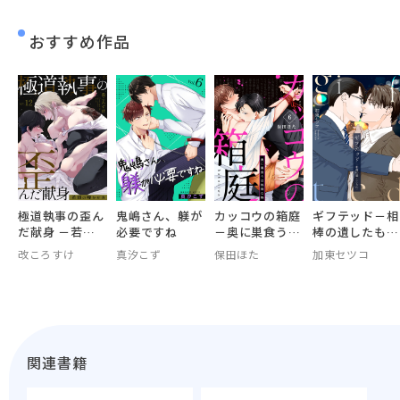
おすすめ作品
極道執事の歪ん
鬼嶋さん、躾が
カッコウの箱庭
ギフテッド－相
だ献身 －若頭
必要ですね
－奥に巣食うは
棒の遺したもの
の啼かせ方－
執拗な熱－
－【電子単行本
改ころすけ
真汐こず
保田ほた
加東セツコ
版おまけ付き】
関連書籍