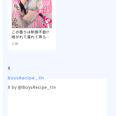
この香りは制御不能!?
嗅がれて濡れて弄られ
て
ピ野
X
BoysRecipe_tln
X by @BoysRecipe_tln