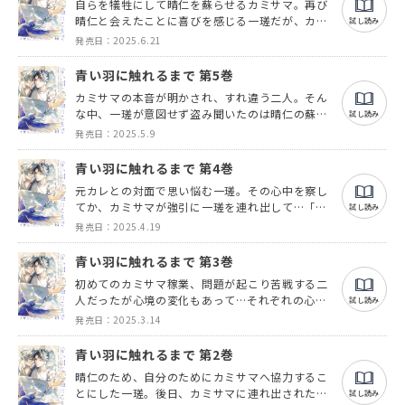
自らを犠牲にして晴仁を蘇らせるカミサマ。再び
晴仁と会えたことに喜びを感じる一瑳だが、カミ
試し読み
サマへの想いは消えなくて―…。
発売日：2025.6.21
青い羽に触れるまで 第5巻
カミサマの本音が明かされ、すれ違う二人。そん
な中、一瑳が意図せず盗み聞いたのは晴仁の蘇生
試し読み
のことで…!?
発売日：2025.5.9
青い羽に触れるまで 第4巻
元カレとの対面で思い悩む一瑳。その心中を察し
てか、カミサマが強引に一瑳を連れ出して…「お
試し読み
前は、オレだけを見ていればいい」
発売日：2025.4.19
青い羽に触れるまで 第3巻
初めてのカミサマ稼業、問題が起こり苦戦する二
人だったが心境の変化もあって…それぞれの心が
試し読み
動き始める―！
発売日：2025.3.14
青い羽に触れるまで 第2巻
晴仁のため、自分のためにカミサマへ協力するこ
とにした一瑳。後日、カミサマに連れ出された修
試し読み