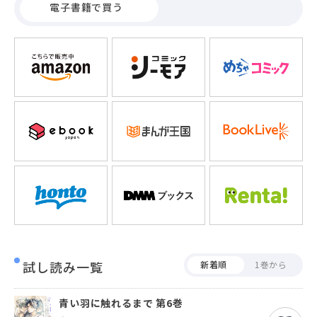
電子書籍で買う
割とは、名づけの意味とは―…？傲慢神様攻め×強気健気受
け、すれ違いながらも歩み寄っていく二人だけの愛の物語、
開幕。
試し読み一覧
新着順
1巻から
青い羽に触れるまで 第6巻