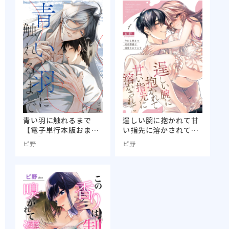
青い羽に触れるまで
逞しい腕に抱かれて甘
【電子単行本版おまけ
い指先に溶かされて～
付き】
今日も朝まで密着警護
ピ野
ピ野
で溺愛されてます～