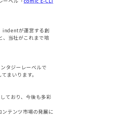
レーベル「
comic E-CLI
ndentが運営する創
盤と、当社がこれまで培
。
ァンタジーレーベルで
してまいります。
定しており、今後も多彩
コンテンツ市場の発展に