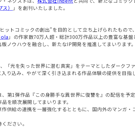
ン・ネクストは、
株式会社indent
と共同で、新たなコミック
プス）
」を創刊いたしました。
ヒットコミックの創出”を目的として立ち上げられたもので、i
ola
」の作家数70万人超・総計300万作品以上の豊富な基
出版ノウハウを融合し、新たなIP開発を推進してまいります
は、「光を失った世界に潜む真実」をテーマとしたダークフ
に入り込み、やがて深く引き込まれる作品体験の提供を目指
は、第1弾作品『この身勝手な異世界に復讐を』の配信を予
作品を順次展開してまいります。
原作供給の連携を一層強化するとともに、国内外のマンガ・
待ください。