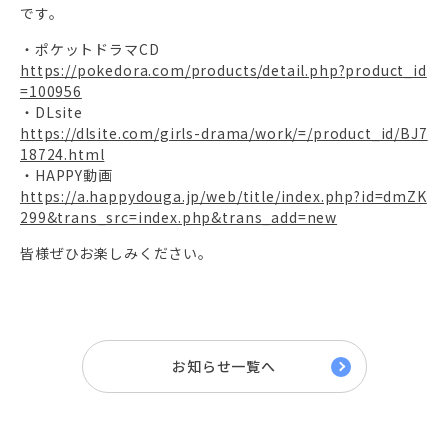
です。
・ポケットドラマCD
https://pokedora.com/products/detail.php?product_id
=100956
・DLsite
https://dlsite.com/girls-drama/work/=/product_id/BJ7
18724.html
・HAPPY動画
https://a.happydouga.jp/web/title/index.php?id=dmZK
299&trans_src=index.php&trans_add=new
皆様ぜひお楽しみください。
お知らせ一覧へ