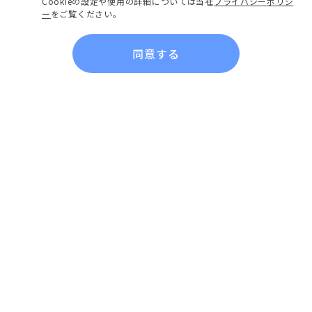
Cookieの設定や使用の詳細については当社
プライバシーポリシ
ー
をご覧ください。
同意する
会社概要
企業情報
作品ジャンル別一覧
社長あいさつ