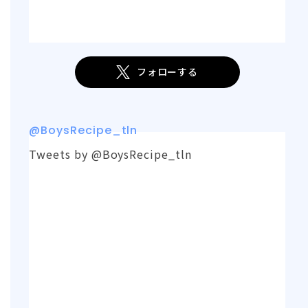
フォローする
@BoysRecipe_tln
Tweets by @BoysRecipe_tln