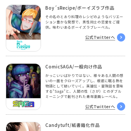
Boy´sRecipe/ボーイズラブ作品
その名のとおり料理のレシピのようなバリエー
ション豊かな発想で、男性同士の恋愛をご提
供。味わいあるボーイズラブレーベル。
公式Twitterへ
ComicSAGA/一般向け作品
かっこいいばかりではない、様々ある人間の想
いの一面をクローズアップし、根底に眠る熱を
物語として紡いでいく。英雄伝・冒険談を意味
する"Saga"と、人間の性（さが）とのダブル
ミーニングで創刊された青年漫画レーベル。
公式Twitterへ
Candytuft/紙書籍化作品