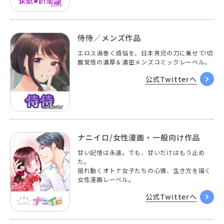
侍侍／メンズ作品
エロス渦巻く煩悩を、日本男児の刀に乗せて!切
腹覚悟の濃厚＆濃密メンズコミックレーベル。
公式Twitterへ
ナニイロ/女性漫画・一般向け作品
甘い記憶は永遠。でも、甘いだけはもう止め
た。
揺れ動くオトナ女子たちの心情、生き方を描く
女性漫画レーベル。
公式Twitterへ